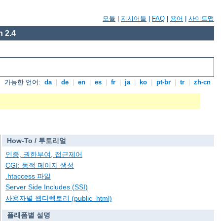
모듈
|
지시어들
|
FAQ
|
용어
|
사이트맵
 2.4
가능한 언어:
da
|
de
|
en
|
es
|
fr
|
ja
|
ko
|
pt-br
|
tr
|
zh-cn
How-To / 투토리얼
인증, 권한부여, 접근제어
CGI: 동적 페이지 생성
.htaccess 파일
Server Side Includes (SSI)
사용자별 웹디렉토리 (public_html)
플래폼별 설명