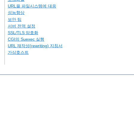
URL을 파일시스템에 대응
성능향상
보안 팁
서버 전역 설정
SSL/TLS 암호화
CGI의 Suexec 실행
URL 재작성(rewriting) 지침서
가상호스트