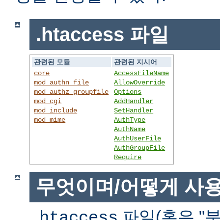
.htaccess 파일
관련된 모듈
관련된 지시어
core
AccessFileName
mod_authn_file
AllowOverride
mod_authz_groupfile
Options
mod_cgi
AddHandler
mod_include
SetHandler
mod_mime
AuthType
AuthName
AuthUserFile
AuthGroupFile
Require
무엇이며/어떻게 사
파일(혹은 "분
.htaccess