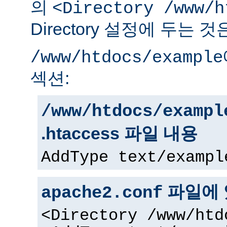
의
<Directory /www/h
Directory 설정에 두는 
/www/htdocs/example
섹션:
/www/htdocs/exampl
.htaccess 파일 내용
AddType text/exampl
파일에 
apache2.conf
<Directory /www/htd