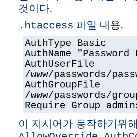
것이다.
파일 내용.
.htaccess
AuthType Basic
AuthName "Password 
AuthUserFile
/www/passwords/pass
AuthGroupFile
/www/passwords/grou
Require Group admin
이 지시어가 동작하기위
AllowOverride AuthC