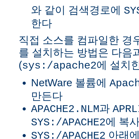
와 같이 검색경로에
SY
한다
직접 소스를 컴파일한 경우 
를 설치하는 방법은 다음
(
에 설치한
sys:/apache2
NetWare 볼륨에
Apac
만든다
과
APACHE2.NLM
APRL
에 복
SYS:/APACHE2
아래
SYS:/APACHE2