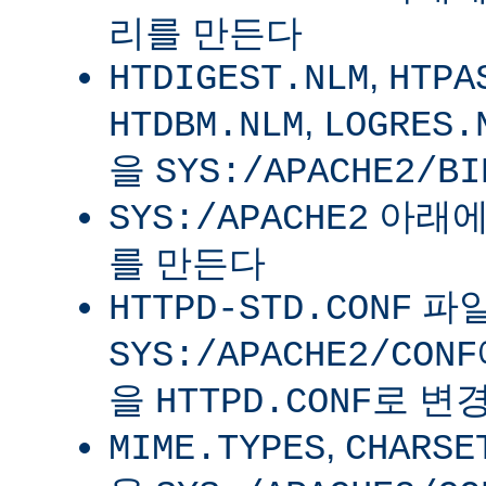
리를 만든다
,
HTDIGEST.NLM
HTPA
,
HTDBM.NLM
LOGRES.
을
SYS:/APACHE2/BI
아래
SYS:/APACHE2
를 만든다
파
HTTPD-STD.CONF
SYS:/APACHE2/CONF
을
로 변
HTTPD.CONF
,
MIME.TYPES
CHARSE