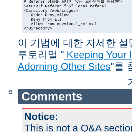
# Referer 정보를 보내지 않는 브라우저를 허용한다

SetEnvIf Referer "^$" local_referal

<Directory /web/images>

   Order Deny,Allow

   Deny from all

   Allow from env=local_referal

</Directory>
이 기법에 대한 자세한 설명은
투토리얼 "
Keeping Your 
Adorning Other Sites
"를
Comments
Notice:
This is not a Q&A sect