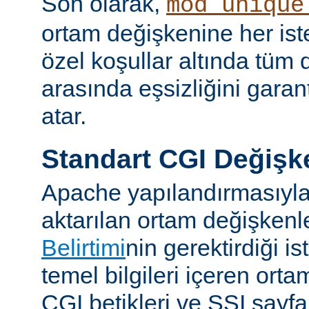
Son olarak,
mod_unique
ortam değişkenine her iste
özel koşullar altında tüm d
arasında eşsizliğini garan
atar.
Standart CGI Değişke
Apache yapılandırmasıyl
aktarılan ortam değişken
Belirtimi
nin gerektirdiği i
temel bilgileri içeren ort
CGI betikleri ve SSI sayf