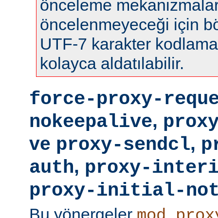
önceleme mekanizmalar
öncelenmeyeceği için böy
UTF-7 karakter kodlamas
kolayca aldatılabilir.
force-proxy-requ
,
nokeepalive
prox
ve
,
proxy-sendcl
p
,
auth
proxy-inter
proxy-initial-no
Bu yönergeler
mod_prox