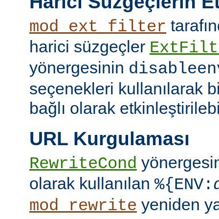
Harici Süzgeçlerin Et
tarafın
mod_ext_filter
harici süzgeçler
ExtFilt
yönergesinin
disableen
seçenekleri kullanılarak 
bağlı olarak etkinleştirilebil
URL Kurgulaması
yönergesi
RewriteCond
olarak kullanılan
%{ENV:
yeniden y
mod_rewrite