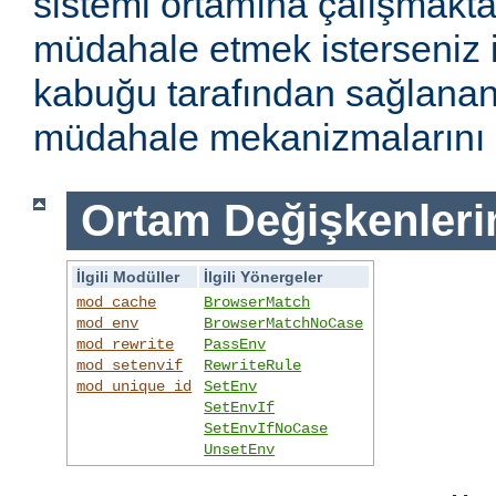
sistemi ortamına çalışmakt
müdahale etmek isterseniz i
kabuğu tarafından sağlanan
müdahale mekanizmalarını k
Ortam Değişkenleri
İlgili Modüller
İlgili Yönergeler
mod_cache
BrowserMatch
mod_env
BrowserMatchNoCase
mod_rewrite
PassEnv
mod_setenvif
RewriteRule
mod_unique_id
SetEnv
SetEnvIf
SetEnvIfNoCase
UnsetEnv