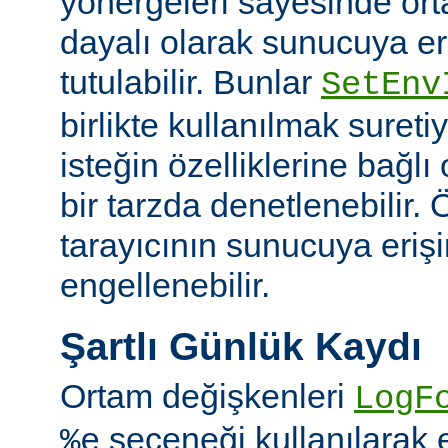
yönergeleri sayesinde or
dayalı olarak sunucuya er
tutulabilir. Bunlar
SetEnv
birlikte kullanılmak suret
isteğin özelliklerine bağl
bir tarzda denetlenebilir. Ö
tarayıcının sunucuya eriş
engellenebilir.
Şartlı Günlük Kaydı
Ortam değişkenleri
LogF
seçeneği kullanılarak 
%e