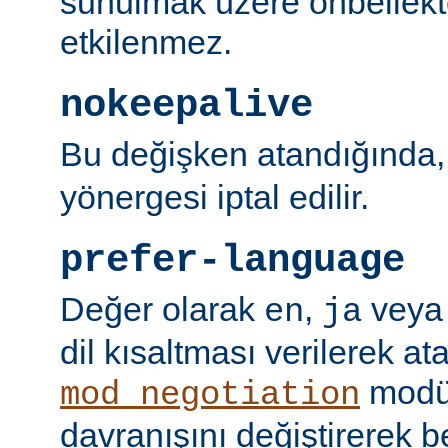
sunulmak üzere önbellekt
etkilenmez.
nokeepalive
Bu değişken atandığında
yönergesi iptal edilir.
prefer-language
Değer olarak
,
vey
en
ja
dil kısaltması verilerek a
modü
mod_negotiation
davranışını değiştirerek bel