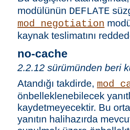
modülünün
süzg
DEFLATE
modü
mod_negotiation
kaynak teslimatını redded
no-cache
2.2.12 sürümünden beri ku
Atandığı takdirde,
mod_c
önbelleklenebilecek yanıtl
kaydetmeyecektir. Bu orta
yanıtın halihazırda mevcut