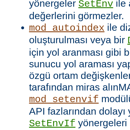
yönergeler
ile
SetEnv
değerlerini görmezler.
ile di
mod_autoindex
oluşturulması veya bir
için yol aranması gibi b
sunucu yol araması yap
özgü ortam değişkenleri
tarafından miras alınM
modülü
mod_setenvif
API fazlarından dolayı y
yönergeleri 
SetEnvIf