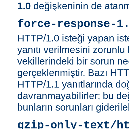
1.0
değişkeninin de atanm
force-response-1
HTTP/1.0 isteği yapan is
yanıtı verilmesini zorunlu 
vekillerindeki bir sorun n
gerçeklenmiştir. Bazı HTT
HTTP/1.1 yanıtlarında do
davranmayabilirler; bu d
bunların sorunları giderileb
gzip-only-text/h