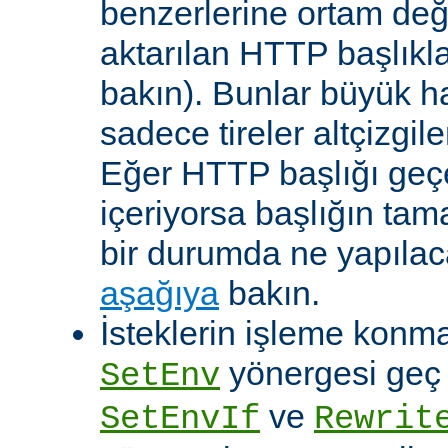
benzerlerine ortam değ
aktarılan HTTP başlıkla
bakın). Bunlar büyük h
sadece tireler altçizgil
Eğer HTTP başlığı geçe
içeriyorsa başlığın tam
bir durumda ne yapılac
aşağıya
bakın.
İsteklerin işleme konma
yönergesi geç ça
SetEnv
ve
SetEnvIf
Rewrit