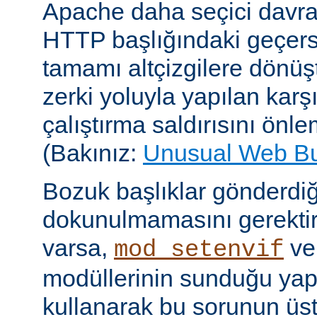
Apache daha seçici davr
HTTP başlığındaki geçersi
tamamı altçizgilere dönüşt
zerki yoluyla yapılan karşı-
çalıştırma saldırısını önle
(Bakınız:
Unusual Web B
Bozuk başlıklar gönderdiğ
dokunulmamasını gerektire
varsa,
v
mod_setenvif
modüllerinin sunduğu yapı
kullanarak bu sorunun üs