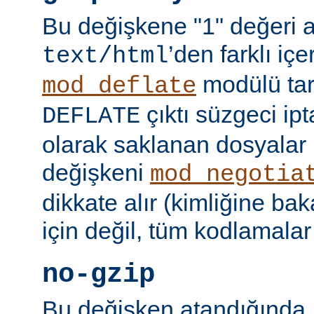
Bu değişkene "1" değeri 
’den farklı içer
text/html
modülü tar
mod_deflate
çıktı süzgeci ipta
DEFLATE
olarak saklanan dosyalar 
değişkeni
mod_negotia
dikkate alır (kimliğine ba
için değil, tüm kodlamalar
no-gzip
Bu değişken atandığında