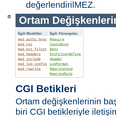
değerlendirilMEZ.
Ortam Değişkenleri
İlgili Modüller
İlgili Yönergeler
mod_authz_host
Require
mod_cgi
CustomLog
mod_ext_filter
Deny
mod_headers
ExtFilterDefine
mod_include
Header
mod_log_config
LogFormat
mod_rewrite
RewriteCond
RewriteRule
CGI Betikleri
Ortam değişkenlerinin ba
biri CGI betikleriyle iletiş