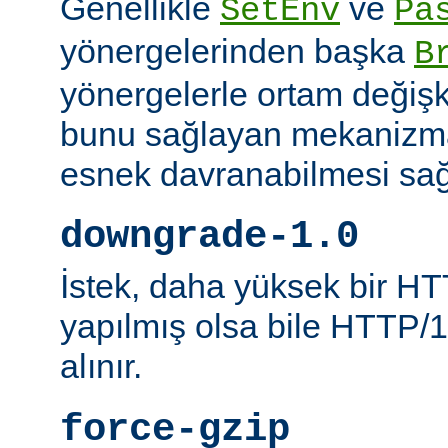
Genellikle
ve
SetEnv
Pa
yönergelerinden başka
B
yönergelerle ortam değişk
bunu sağlayan mekanizmal
esnek davranabilmesi sağl
downgrade-1.0
İstek, daha yüksek bir HT
yapılmış olsa bile HTTP/1.
alınır.
force-gzip