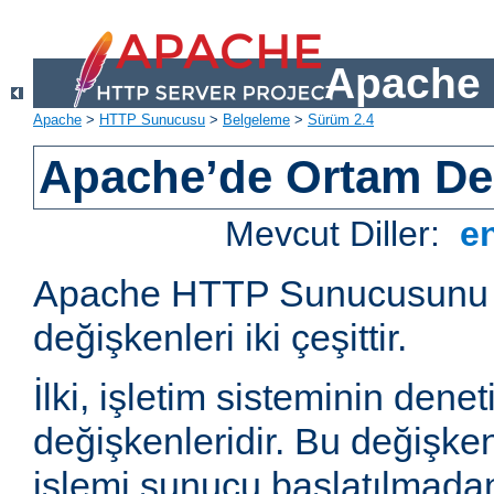
Apache 
Apache
>
HTTP Sunucusu
>
Belgeleme
>
Sürüm 2.4
Apache’de Ortam Değ
Mevcut Diller:
e
Apache HTTP Sunucusunu e
değişkenleri iki çeşittir.
İlki, işletim sisteminin dene
değişkenleridir. Bu değişke
işlemi sunucu başlatılmadan