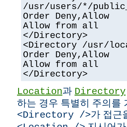
/usr/users/*/public
Order Deny,Allow
Allow from all
</Directory>
<Directory /usr/loc
Order Deny,Allow
Allow from all
</Directory>
과
Location
Directory
하는 경우 특별히 주의를 
가 접근
<Directory />
지시어가 