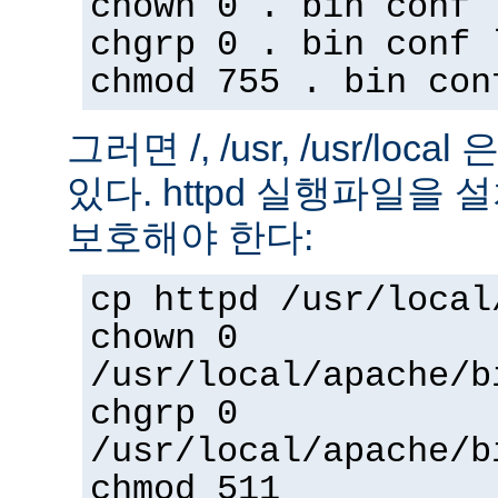
chown 0 . bin conf 
chgrp 0 . bin conf 
chmod 755 . bin con
그러면 /, /usr, /usr/loc
있다. httpd 실행파일을
보호해야 한다:
cp httpd /usr/local
chown 0
/usr/local/apache/b
chgrp 0
/usr/local/apache/b
chmod 511