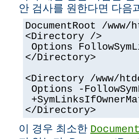
안 검사를 원한다면 다음과
DocumentRoot /www/h
<Directory />
Options FollowSymL
</Directory>
<Directory /www/htd
Options -FollowSym
+SymLinksIfOwnerMa
</Directory>
이 경우 최소한
Documen