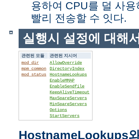
용하여 CPU를 덜 사용
빨리 전송할 수 잇다.
실행시 설정에 대해
관련된 모듈
관련된 지시어
mod_dir
AllowOverride
mpm_common
DirectoryIndex
mod_status
HostnameLookups
EnableMMAP
EnableSendfile
KeepAliveTimeout
MaxSpareServers
MinSpareServers
Options
StartServers
HostnameLookups