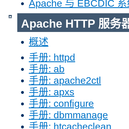
Apache 与 EBCDIC 
Apache HTTP 
概述
手册: httpd
手册: ab
手册: apache2ctl
手册: apxs
手册: configure
手册: dbmmanage
手册: htcacheclean