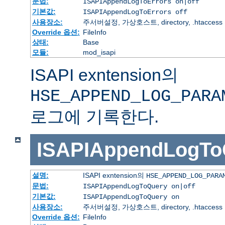
문법:
ISAPIAppendLogToErrors on|off
기본값:
ISAPIAppendLogToErrors off
사용장소:
주서버설정, 가상호스트, directory, .htaccess
Override 옵션:
FileInfo
상태:
Base
모듈:
mod_isapi
ISAPI exntension의
HSE_APPEND_LOG_PARA
로그에 기록한다.
ISAPIAppendLogTo
설명:
ISAPI exntension의
HSE_APPEND_LOG_PARA
문법:
ISAPIAppendLogToQuery on|off
기본값:
ISAPIAppendLogToQuery on
사용장소:
주서버설정, 가상호스트, directory, .htaccess
Override 옵션:
FileInfo