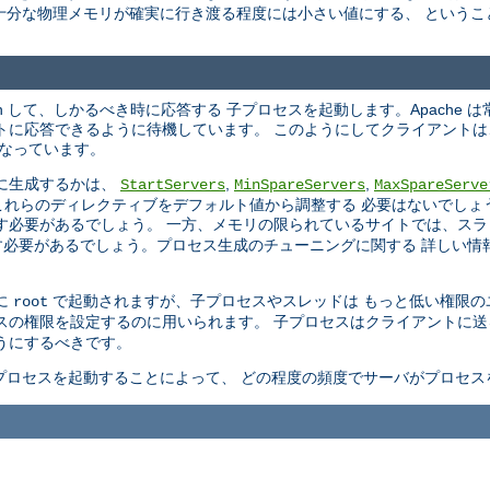
十分な物理メモリが確実に行き渡る程度には小さい値にする、 というこ
en して、しかるべき時に応答する 子プロセスを起動します。Apache 
トに応答できるように待機しています。 このようにしてクライアント
 なっています。
に生成するかは、
,
,
StartServers
MinSpareServers
MaxSpareServe
はこれらのディレクティブをデフォルト値から調整する 必要はないでしょう。
す必要があるでしょう。 一方、メモリの限られているサイトでは、スラ
必要があるでしょう。プロセス生成のチューニングに関する 詳しい情
めに
で起動されますが、子プロセスやスレッドは もっと低い権限のユー
root
プロセスの権限を設定するのに用いられます。 子プロセスはクライアントに
うにするべきです。
プロセスを起動することによって、 どの程度の頻度でサーバがプロセス