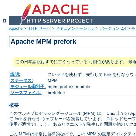
Apache
>
HTTP サーバ
>
ドキュメンテーション
>
バージョン 2.4
>
モ
Apache MPM prefork
この日本語訳はすでに古くなっている 可能性があります。 最
説明:
スレッドを使わず、先行して fork を行なう
ステータス:
MPM
モジュール識別子:
mpm_prefork_module
ソースファイル:
prefork.c
概要
このマルチプロセッシングモジュール (MPM) は、 Unix 上での
て fork を行なう ウェブサーバを実装しています。 スレッド
使用が適切でしょう。 あるリクエストで発生した問題が他のリクエ
この MPM は非常に自律的なので、この MPM の設定ディレク