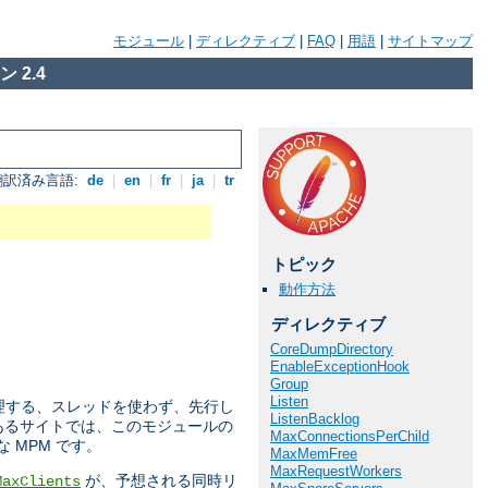
モジュール
|
ディレクティブ
|
FAQ
|
用語
|
サイトマップ
 2.4
翻訳済み言語:
de
|
en
|
fr
|
ja
|
tr
トピック
動作方法
ディレクティブ
CoreDumpDirectory
EnableExceptionHook
Group
Listen
トを処理する、スレッドを使わず、先行し
ListenBacklog
のあるサイトでは、このモジュールの
MaxConnectionsPerChild
MPM です。
MaxMemFree
MaxRequestWorkers
が、予想される同時リ
MaxClients