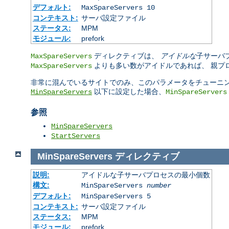
デフォルト:
MaxSpareServers 10
コンテキスト:
サーバ設定ファイル
ステータス:
MPM
モジュール:
prefork
ディレクティブは、
アイドルな
子サーバ
MaxSpareServers
よりも多い数がアイドルであれば、 親プロセ
MaxSpareServers
非常に混んでいるサイトでのみ、このパラメータをチューニン
以下に設定した場合、
MinSpareServers
MinSpareServers
参照
MinSpareServers
StartServers
MinSpareServers
ディレクティブ
説明:
アイドルな子サーバプロセスの最小個数
構文:
MinSpareServers
number
デフォルト:
MinSpareServers 5
コンテキスト:
サーバ設定ファイル
ステータス:
MPM
モジュール:
prefork