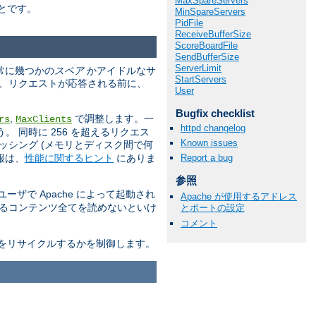
MaxSpareServers
とです。
MinSpareServers
PidFile
ReceiveBufferSize
ScoreBoardFile
SendBufferSize
ServerLimit
は常に幾つかの
スペア
かアイドルなサ
StartServers
は、リクエストが応答される前に、
User
Bugfix checklist
,
で調整します。一
rs
MaxClients
httpd changelog
 同時に 256 を超えるリクエス
Known issues
ッシング (メモリとディスク間で何
報は、
性能に関するヒント
にありま
Report a bug
参照
ザで Apache によって起動され
Apache が使用するアドレス
送るコンテンツ全てを読めないといけ
とポートの設定
コメント
をリサイクルするかを制御します。