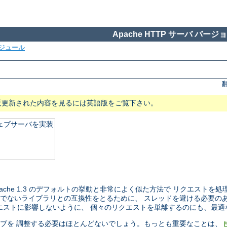
Apache HTTP サーバ バージョン
ジュール
近更新された内容を見るには英語版をご覧下さい。
ウェブサーバを実装
 Apache 1.3 のデフォルトの挙動と非常によく似た方法で リクエス
セーフでないライブラリとの互換性をとるために、 スレッドを避ける必要
ストに影響しないように、 個々のリクエストを単離するのにも、最適な 
ティブを 調整する必要はほとんどないでしょう。もっとも重要なことは、