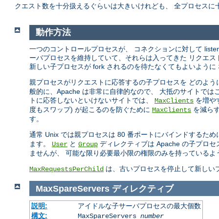
クエスト数を十分扱えるぐらいは大きいけれども、 全プロセスに
動作方法
一つのコントロールプロセスが、 コネクションに対して list
ーバプロセスを維持していて、それらは入ってきた リクエス
新しい子プロセスが fork されるのを待たなくてもよいように
親プロセスがリクエストに応答するの子プロセスを どのよう
般的に、Apache は非常に自律的なので、 大抵のサイトで
トに応答しないといけないサイトでは、
を増や
MaxClients
度もスワップ) が起こるのを防ぐために
を減らす
MaxClients
す。
通常 Unix では親プロセスは 80 番ポートにバインドするた
ます。
と
ディレクティブは Apache の子
User
Group
ませんが、 可能な限り必要最小限の権限のみを持っているよ
は、古いプロセスを停止して新しい
MaxRequestsPerChild
MaxSpareServers
ディレクティブ
説明:
アイドルな子サーバプロセスの最大個数
構文:
MaxSpareServers
number