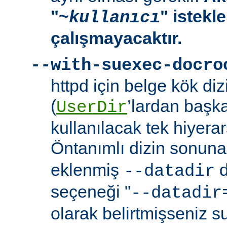
"~
" istekl
kullanıcı
çalışmayacaktır.
--with-suexec-docro
httpd için belge kök dizi
(
’lardan başk
UserDir
kullanılacak tek hiyerarş
Öntanımlı dizin sonuna
eklenmiş
d
--datadir
seçeneği "
--datadir
olarak belirtmişseniz s