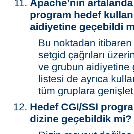
Apache’nin artalanda 
program hedef kullan
aidiyetine geçebildi 
Bu noktadan itibaren
setgid çağrıları üzeri
ve grubun aidiyetine 
listesi de ayrıca kull
tüm gruplara genişletil
Hedef CGI/SSI progr
dizine geçebildik mi?