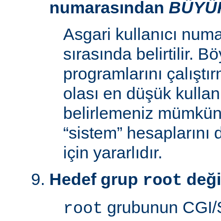
numarasından
BÜYÜ
Asgari kullanıcı num
sırasında belirtilir. 
programlarını çalıştır
olası en düşük kullan
belirlemeniz mümkün k
“sistem” hesaplarını
için yararlıdır.
Hedef grup
deği
root
grubunun CGI/S
root