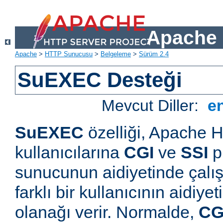
Apache 
Apache
>
HTTP Sunucusu
>
Belgeleme
>
Sürüm 2.4
SuEXEC Desteği
Mevcut Diller:
e
SuEXEC
özelliği, Apache
kullanıcılarına
CGI
ve
SSI
p
sunucunun aidiyetinde çalışt
farklı bir kullanıcının aidiye
olanağı verir. Normalde,
CG