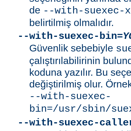
de
--with-suexec-x
belirtilmiş olmalıdır.
--with-suexec-bin=
Y
Güvenlik sebebiyle
su
çalıştırılabilirinin bul
koduna yazılır. Bu seçe
değiştirilmiş olur. Örne
--with-suexec-
bin=/usr/sbin/sue
--with-suexec-calle