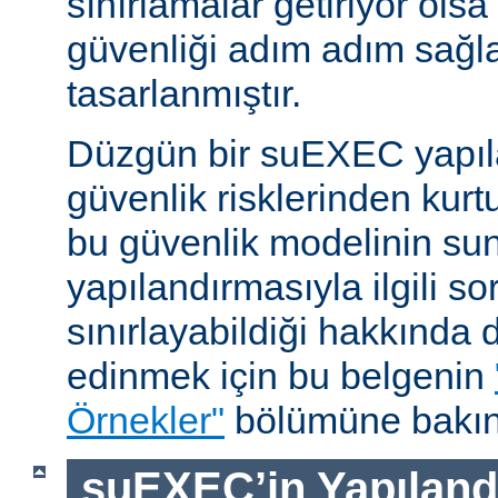
sınırlamalar getiriyor ols
güvenliği adım adım sağl
tasarlanmıştır.
Düzgün bir suEXEC yapıl
güvenlik risklerinden kurt
bu güvenlik modelinin su
yapılandırmasıyla ilgili so
sınırlayabildiği hakkında d
edinmek için bu belgenin
Örnekler"
bölümüne bakın
suEXEC’in Yapılandı