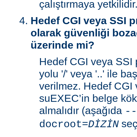
çalıştırmaya yetkilidir
Hedef CGI veya SSI p
olarak güvenliği boza
üzerinde mi?
Hedef CGI veya SSI 
yolu '/' veya '..' ile 
verilmez. Hedef CGI
suEXEC’in belge kök 
almalıdır (aşağıda
--
seç
docroot=
DİZİN