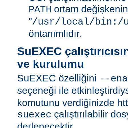
ortam değişkenini
PATH
"
/usr/local/bin:/
öntanımlıdır.
SuEXEC çalıştırıcısı
ve kurulumu
SuEXEC özelliğini
--ena
seçeneği ile etkinleştirdi
komutunu verdiğinizde http
çalıştırılabilir do
suexec
derlenecektir.