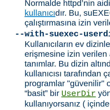
Normalde httpd’nin aidi
kullanıcı
dır. Bu, suEXEC
çalıştırmasına izin veril
--with-suexec-userd
Kullanıcıların ev dizin
erişmesine izin verilen a
tanımlar. Bu dizin alt
kullanıcısı tarafından ç
programlar "güvenilir" 
“basit” bir
yön
UserDir
kullanıyorsanız ( içind