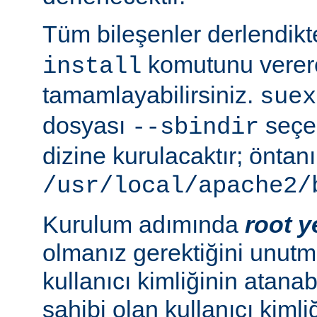
Tüm bileşenler derlendik
komutunu verer
install
tamamlayabilirsiniz.
suex
dosyası
seçen
--sbindir
dizine kurulacaktır; öntanı
/usr/local/apache2/
Kurulum adımında
root y
olmanız gerektiğini unutma
kullanıcı kimliğinin atana
sahibi olan kullanıcı kimliğ