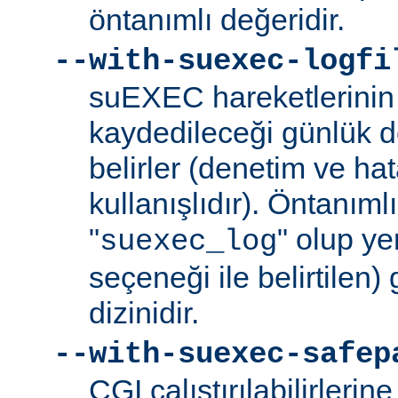
öntanımlı değeridir.
--with-suexec-logfi
suEXEC hareketlerinin 
kaydedileceği günlük d
belirler (denetim ve ha
kullanışlıdır). Öntanım
"
" olup yer
suexec_log
seçeneği ile belirtilen)
dizinidir.
--with-suexec-safep
CGI çalıştırılabilirlerin