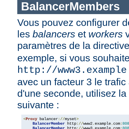
BalancerMembers
Vous pouvez configurer d
les
balancers
et
workers
v
paramètres de la directiv
exemple, si vous souhait
http://www3.example
avec un facteur 3 le trafi
d'une seconde, utilisez la
suivante :
<
Proxy
 balancer
://
myset
>
BalancerMember
 http
://
www2
.
example
.
com
:
80
BalancerMember
 http
://
www3
.
example
.
com
:
80