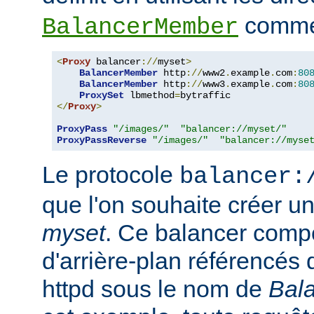
comme 
BalancerMember
<
Proxy
 balancer
://
myset
>
BalancerMember
 http
://
www2
.
example
.
com
:
80
BalancerMember
 http
://
www3
.
example
.
com
:
80
ProxySet
 lbmethod
=
</
Proxy
>
ProxyPass
"/images/"
"balancer://myset/"
ProxyPassReverse
"/images/"
"balancer://myse
Le protocole
balancer:
que l'on souhaite créer 
myset
. Ce balancer comp
d'arrière-plan référencés 
httpd sous le nom de
Bal