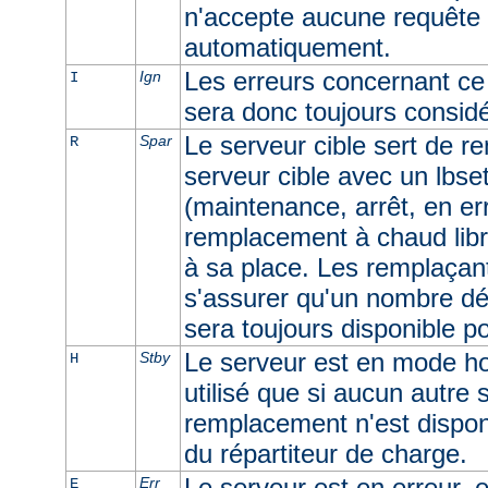
n'accepte aucune requête e
automatiquement.
Les erreurs concernant ce 
Ign
I
sera donc toujours consid
Le serveur cible sert de r
Spar
R
serveur cible avec un lbset
(maintenance, arrêt, en err
remplacement à chaud libr
à sa place. Les remplaçan
s'assurer qu'un nombre dé
sera toujours disponible p
Le serveur est en mode ho
Stby
H
utilisé que si aucun autre
remplacement n'est dispon
du répartiteur de charge.
Le serveur est en erreur, e
Err
E