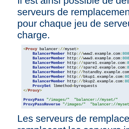
Il est ainsi possible de dé
serveurs de remplacemen
pour chaque jeu de serveu
charge.
<
Proxy
 balancer
://
myset
>
BalancerMember
 http
://
www2
.
example
.
com
:
80
BalancerMember
 http
://
www3
.
example
.
com
:
80
BalancerMember
 http
://
spare1
.
example
.
com
:
BalancerMember
 http
://
spare2
.
example
.
com
:
BalancerMember
 http
://
hstandby
.
example
.
co
BalancerMember
 http
://
bkup1
.
example
.
com
:
8
BalancerMember
 http
://
bkup2
.
example
.
com
:
8
ProxySet
 lbmethod
=
</
Proxy
>
ProxyPass
"/images/"
"balancer://myset/"
ProxyPassReverse
"/images/"
"balancer://myse
Les serveurs de remplac