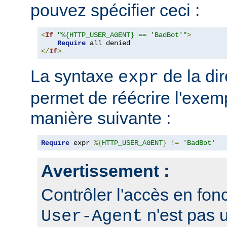
pouvez spécifier ceci :
<
If
"%{HTTP_USER_AGENT} == 'BadBot'"
>
Require
</
If
>
La syntaxe
de la di
expr
permet de réécrire l'exem
manière suivante :
Require
 expr 
%{
HTTP_USER_AGENT
}
!=
'BadBot'
Avertissement :
Contrôler l'accès en fonc
n'est pas 
User-Agent