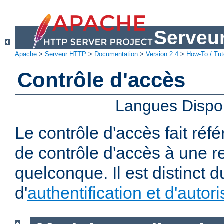
Serveu
Apache
>
Serveur HTTP
>
Documentation
>
Version 2.4
>
How-To / Tut
Contrôle d'accès
Langues Dispo
Le contrôle d'accès fait réf
de contrôle d'accès à une 
quelconque. Il est distinct 
d'
authentification et d'autori