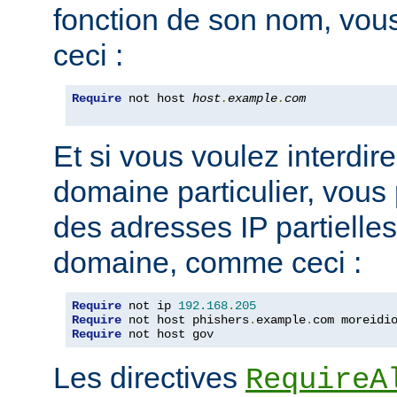
fonction de son nom, vou
ceci :
Require
 not host 
host
.
example
.
com
Et si vous voulez interdire
domaine particulier, vous
des adresses IP partiell
domaine, comme ceci :
Require
 not ip 
192.168
.
205
Require
 not host phishers
.
example
.
com moreidi
Require
 not host gov
Les directives
RequireA