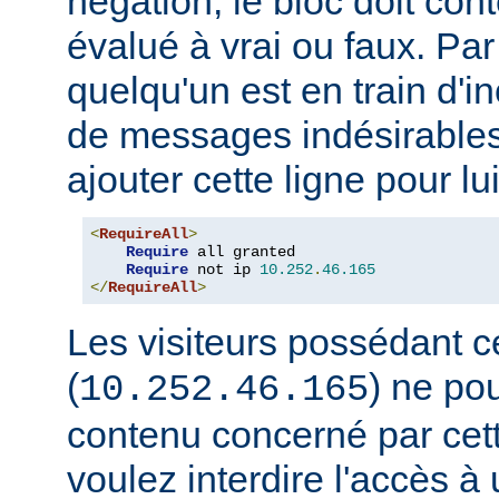
négation, le bloc doit con
évalué à vrai ou faux. Par
quelqu'un est en train d'i
de messages indésirable
ajouter cette ligne pour lui
<
RequireAll
>
Require
 all granted

Require
 not ip 
10.252
.
46.165
</
RequireAll
>
Les visiteurs possédant c
(
) ne pou
10.252.46.165
contenu concerné par cett
voulez interdire l'accès 