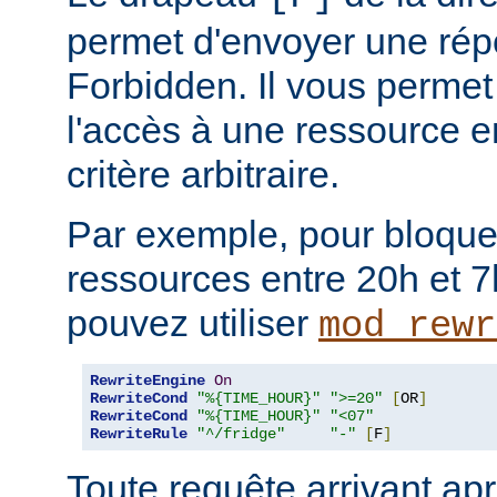
permet d'envoyer une rép
Forbidden. Il vous permet 
l'accès à une ressource e
critère arbitraire.
Par exemple, pour bloque
ressources entre 20h et 7
pouvez utiliser
mod_rewr
RewriteEngine
On
RewriteCond
"%{TIME_HOUR}"
">=20"
[
OR
]
RewriteCond
"%{TIME_HOUR}"
"<07"
RewriteRule
"^/fridge"
"-"
[
F
]
Toute requête arrivant ap