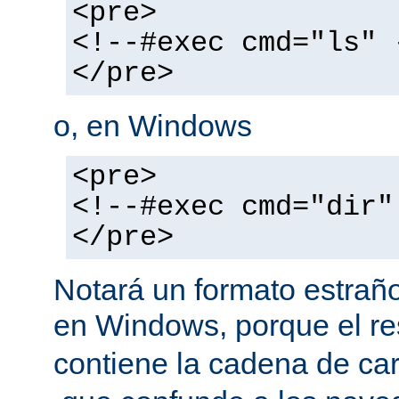
<pre>
<!--#exec cmd="ls" 
</pre>
o, en Windows
<pre>
<!--#exec cmd="dir"
</pre>
Notará un formato estraño
en Windows, porque el r
contiene la cadena de car