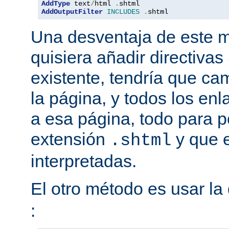
AddType
 text
/
html 
.
AddOutputFilter
INCLUDES
.
shtml
Una desventaja de este m
quisiera añadir directiva
existente, tendría que ca
la página, y todos los en
a esa página, todo para p
extensión
y que e
.shtml
interpretadas.
El otro método es usar la 
: