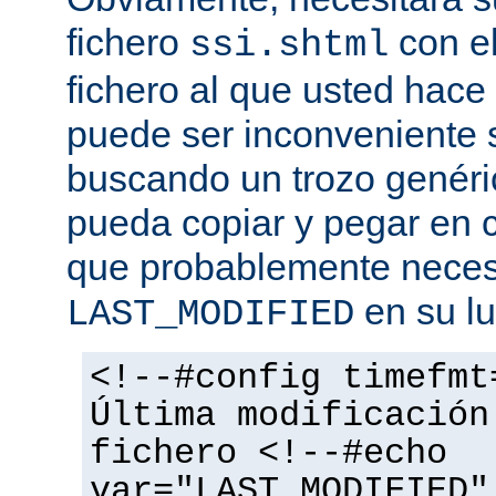
fichero
con el
ssi.shtml
fichero al que usted hace 
puede ser inconveniente s
buscando un trozo genéri
pueda copiar y pegar en c
que probablemente necesi
en su lu
LAST_MODIFIED
<!--#config timefmt
Última modificación
fichero <!--#echo
var="LAST_MODIFIED"