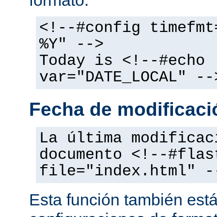
<!--#config timefmt
%Y" -->
Today is <!--#echo
var="DATE_LOCAL" --
Fecha de modificació
La última modificac
documento <!--#flas
file="index.html" -
Esta función también está