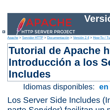
Versi
Apache
>
Servidor HTTP
>
Documentación
>
Versión 2.4
>
How-To / Tu
Tutorial de Apache h
Introducción a los S
Includes
Idiomas disponibles:
e
Los Server Side Includes (I
parte Servidor) facilitan un