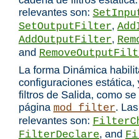
relevantes son:
SetInpu
,
SetOutputFilter
Add
,
AddOutputFilter
Rem
and
RemoveOutputFilt
La forma Dinámica habili
configuraciones estática, 
filtros de Salida, como se
página
. Las
mod_filter
relevantes son:
FilterC
, and
FilterDeclare
Fi