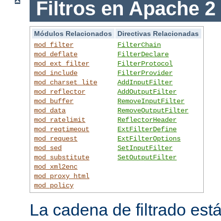
Filtros en Apache 2
Módulos Relacionados
Directivas Relacionadas
mod_filter
FilterChain
mod_deflate
FilterDeclare
mod_ext_filter
FilterProtocol
mod_include
FilterProvider
mod_charset_lite
AddInputFilter
mod_reflector
AddOutputFilter
mod_buffer
RemoveInputFilter
mod_data
RemoveOutputFilter
mod_ratelimit
ReflectorHeader
mod_reqtimeout
ExtFilterDefine
mod_request
ExtFilterOptions
mod_sed
SetInputFilter
mod_substitute
SetOutputFilter
mod_xml2enc
mod_proxy_html
mod_policy
La cadena de filtrado est